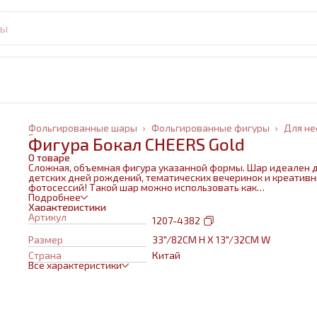
и
Фольгированные шары
›
Фольгированные фигуры
›
Для не
Главная
›
Фигура Бокал CHEERS Gold
О товаре
Сложная, объемная фигура указанной формы. Шар идеален 
детских дней рождений, тематических вечеринок и креатив
фотосессий! Такой шар можно использовать как
самостоятельный элемент декора или в воздушном букете в
Подробнее
сочетании с другими шарами и украшениями. Изготовлен из
Характеристики
качественных материалов (полимерная пленка).При надува
Артикул
1207-4382
используется только гелий. Плотная пленка позволит шару н
сдуваться около недели. Размеры указаны в ненадутом
Размер
33"/82СМ H X 13"/32СМ W
состоянии, в надутом на 10-20 % меньше.
Страна
Китай
Все характеристики