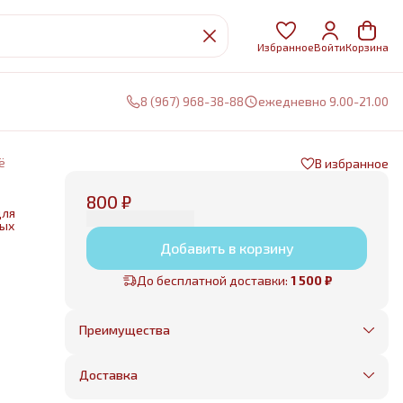
Избранное
Войти
Корзина
8 (967) 968-38-88
ежедневно 9.00-21.00
ё
В избранное
800 ₽
для
ных
Добавить в корзину
нии
До бесплатной доставки:
1 500 ₽
е
Преимущества
Оплата частями в Сплит
Без предоплаты, любые способы оплаты
Доставка
Бесплатная доставка в пределах КАД
Минимальный заказ всего 1500 рублей