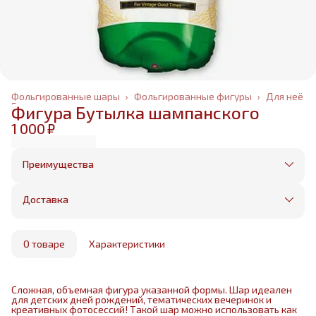
Фольгированные шары
›
Фольгированные фигуры
›
Для неё
Главная
›
Фигура Бутылка шампанского
1 000 ₽
Преимущества
Оплата частями в Сплит
Без предоплаты, любые способы оплаты
Доставка
Бесплатная доставка в пределах КАД
Минимальный заказ всего 1500 рублей
Получим, надуем и привезем ваш заказ из
маркетплейса
О товаре
Характеристики
Сложная, объемная фигура указанной формы. Шар идеален
для детских дней рождений, тематических вечеринок и
креативных фотосессий! Такой шар можно использовать как