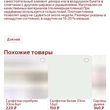
самостоятельный элемент декора или в воздушном букете в
сочетании с другими шарами и украшениями. Изготовлен из
качественных материалов (полимерная пленка).При
надувании используется только гелий. Плотная пленка
позволит шару не сдуваться около недели. Размеры указаны в
ненадутом состоянии, в надутом на 10-20 % меньше.
Для неё
Похожие товары
Салфетка серебрян
Салфетка белая 33см
Гирлянда 
33см 6шт
12шт
дымка
220 ₽
150 ₽
340 ₽