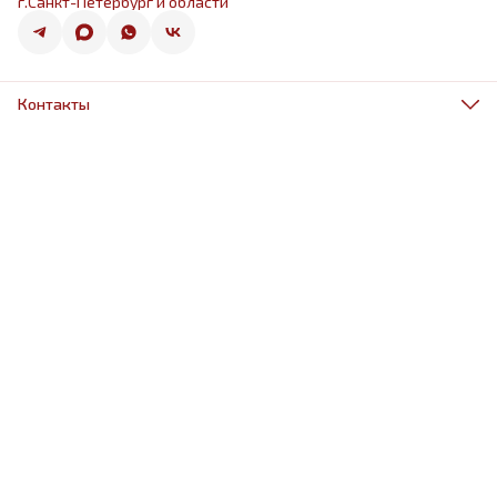
г.Санкт-Петербург и области
Контакты
Адрес
г.Санкт-Петербург, ул.Оптиков 50к1
Телефон
8 (967) 968-38-88
Режим работы
ежедневно 9.00-21.00
Эл. почта
schariki-ludiam@yandex.ru