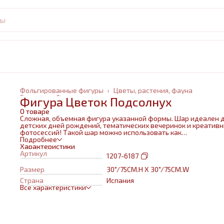
и
Фольгированные фигуры
›
Цветы, растения, фауна
Главная
›
Фольгированные шары
›
Фигура Цветок Подсолнух
О товаре
Сложная, объемная фигура указанной формы. Шар идеален 
детских дней рождений, тематических вечеринок и креатив
фотосессий! Такой шар можно использовать как
самостоятельный элемент декора или в воздушном букете в
Подробнее
сочетании с другими шарами и украшениями. Изготовлен из
Характеристики
качественных материалов (полимерная пленка).При надува
Артикул
1207-6187
используется только гелий. Плотная пленка позволит шару н
сдуваться около недели. Размеры указаны в ненадутом
Размер
30"/75CM.H X 30"/75CM.W
состоянии, в надутом на 10-20 % меньше.
Страна
Испания
Все характеристики