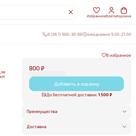
Избранное
Войти
Корзина
8 (967) 968-38-88
ежедневно 9.00-21.00
В избранное
800 ₽
для
ных
Добавить в корзину
нии
До бесплатной доставки:
1 500 ₽
е
Преимущества
Оплата частями в Сплит
Без предоплаты, любые способы оплаты
Доставка
Бесплатная доставка в пределах КАД
Минимальный заказ всего 1500 рублей