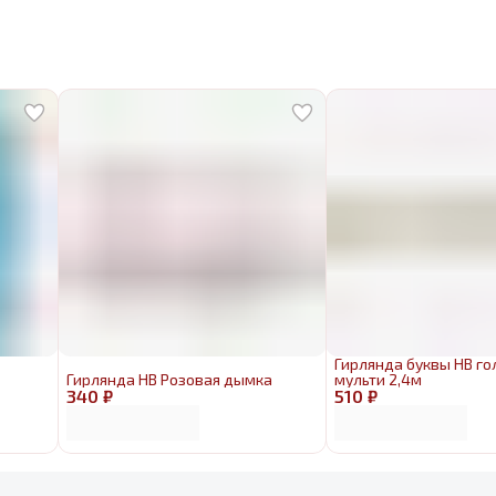
Гирлянда буквы HB г
Гирлянда HB Розовая дымка
мульти 2,4м
340 ₽
510 ₽