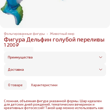
Фольгированные фигуры
›
Животный мир
Главная
›
Фольгированные шары
›
Фигура Дельфин голубой переливы
1 200 ₽
Преимущества
Оплата частями в Сплит
Без предоплаты, любые способы оплаты
Доставка
Бесплатная доставка в пределах КАД
Минимальный заказ всего 1500 рублей
Получим, надуем и привезем ваш заказ из
маркетплейса
О товаре
Характеристики
Сложная, объемная фигура указанной формы. Шар идеален
для детских дней рождений, тематических вечеринок и
креативных фотосессий! Такой шар можно использовать как