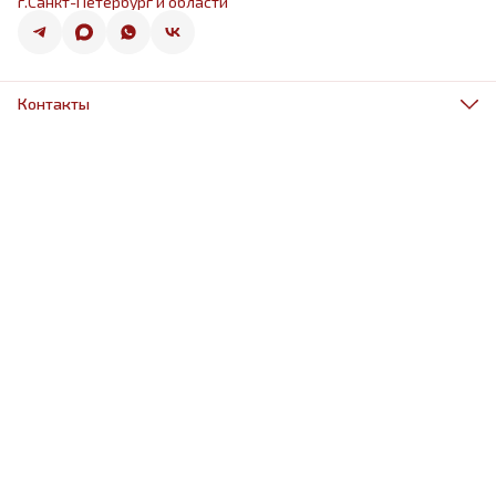
г.Санкт-Петербург и области
Контакты
Адрес
г.Санкт-Петербург, ул.Оптиков 50к1
Телефон
8 (967) 968-38-88
Режим работы
ежедневно 9.00-21.00
Эл. почта
schariki-ludiam@yandex.ru