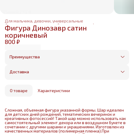
Для мальчика, девочки, универсальные
Фольгированные шары
›
Фольгированные фигуры
›
Фигура Динозавр сатин
Главная
›
коричневый
800 ₽
Преимущества
Оплата частями в Сплит
Без предоплаты, любые способы оплаты
Доставка
Бесплатная доставка в пределах КАД
Минимальный заказ всего 1500 рублей
Получим, надуем и привезем ваш заказ из
маркетплейса
О товаре
Характеристики
Сложная, объемная фигура указанной формы. Шар идеален
для детских дней рождений, тематических вечеринок и
креативных фотосессий! Такой шар можно использовать как
самостоятельный элемент декора или в воздушном букете в
сочетании с другими шарами и украшениями. Изготовлен из
качественных материалов (полимерная пленка).При