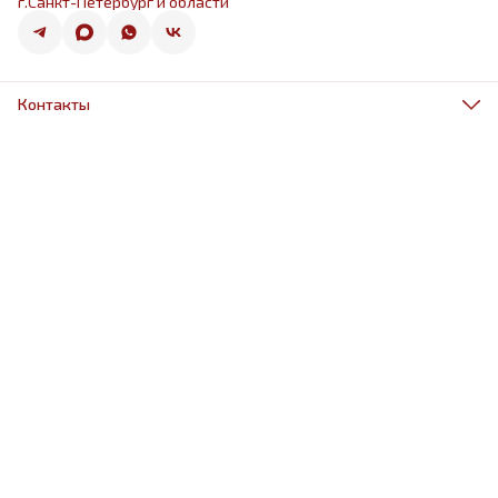
г.Санкт-Петербург и области
Контакты
Адрес
г.Санкт-Петербург, ул.Оптиков 50к1
Телефон
8 (967) 968-38-88
Режим работы
ежедневно 9.00-21.00
Эл. почта
schariki-ludiam@yandex.ru