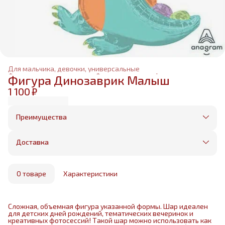
Для мальчика, девочки, универсальные
Фольгированные шары
›
Фольгированные фигуры
›
Фигура Динозаврик Малыш
Главная
›
1 100 ₽
Преимущества
Оплата частями в Сплит
Без предоплаты, любые способы оплаты
Доставка
Бесплатная доставка в пределах КАД
Минимальный заказ всего 1500 рублей
Получим, надуем и привезем ваш заказ из
маркетплейса
О товаре
Характеристики
Сложная, объемная фигура указанной формы. Шар идеален
для детских дней рождений, тематических вечеринок и
креативных фотосессий! Такой шар можно использовать как