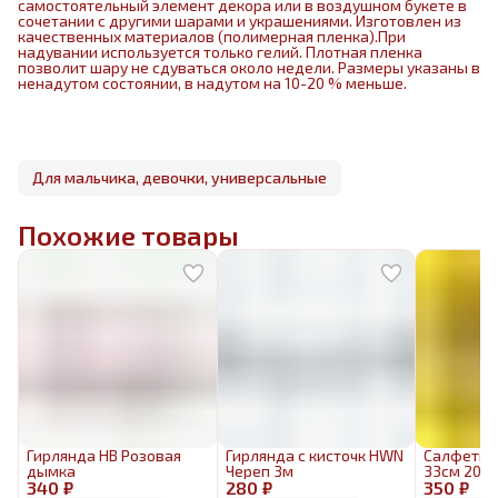
самостоятельный элемент декора или в воздушном букете в
сочетании с другими шарами и украшениями. Изготовлен из
качественных материалов (полимерная пленка).При
надувании используется только гелий. Плотная пленка
позволит шару не сдуваться около недели. Размеры указаны в
ненадутом состоянии, в надутом на 10-20 % меньше.
Для мальчика, девочки, универсальные
Похожие товары
Гирлянда HB Розовая
Гирлянда с кисточк HWN
Салфетки
дымка
Череп 3м
33см 20ш
340 ₽
280 ₽
350 ₽