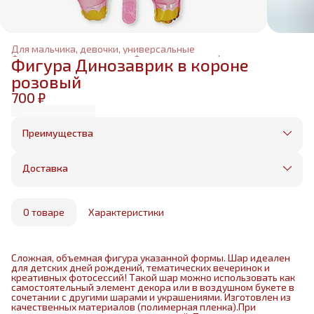
Для мальчика, девочки, универсальные
Фольгированные шары
›
Фольгированные фигуры
›
Фигура Динозаврик в короне
Главная
›
розовый
700 ₽
Преимущества
Оплата частями в Сплит
Без предоплаты, любые способы оплаты
Доставка
Бесплатная доставка в пределах КАД
Минимальный заказ всего 1500 рублей
Получим, надуем и привезем ваш заказ из
маркетплейса
О товаре
Характеристики
Сложная, объемная фигура указанной формы. Шар идеален
для детских дней рождений, тематических вечеринок и
креативных фотосессий! Такой шар можно использовать как
самостоятельный элемент декора или в воздушном букете в
сочетании с другими шарами и украшениями. Изготовлен из
качественных материалов (полимерная пленка).При