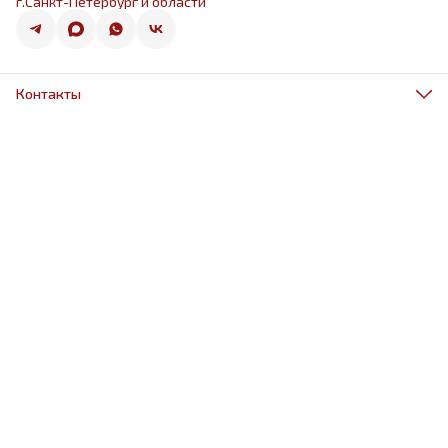
г.Санкт-Петербург и области
Контакты
Адрес
г.Санкт-Петербург, ул.Оптиков 50к1
Телефон
8 (967) 968-38-88
Режим работы
ежедневно 9.00-21.00
Эл. почта
schariki-ludiam@yandex.ru