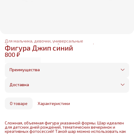
Для мальчика, девочки, универсальные
Фольгированные шары
›
Фольгированные фигуры
›
Фигура Джип синий
Главная
›
800 ₽
Преимущества
Оплата частями в Сплит
Без предоплаты, любые способы оплаты
Доставка
Бесплатная доставка в пределах КАД
Минимальный заказ всего 1500 рублей
Получим, надуем и привезем ваш заказ из
маркетплейса
О товаре
Характеристики
Сложная, объемная фигура указанной формы. Шар идеален
для детских дней рождений, тематических вечеринок и
креативных фотосессий! Такой шар можно использовать как