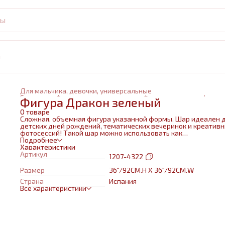
и
Для мальчика, девочки, универсальные
Главная
›
Фольгированные шары
›
Фольгированные фигур
Фигура Дракон зеленый
О товаре
Сложная, объемная фигура указанной формы. Шар идеален 
детских дней рождений, тематических вечеринок и креатив
фотосессий! Такой шар можно использовать как
самостоятельный элемент декора или в воздушном букете в
Подробнее
сочетании с другими шарами и украшениями. Изготовлен из
Характеристики
качественных материалов (полимерная пленка).При надува
Артикул
1207-4322
используется только гелий. Плотная пленка позволит шару н
сдуваться около недели. Размеры указаны в ненадутом
Размер
36"/92CM.H X 36"/92CM.W
состоянии, в надутом на 10-20 % меньше.
Страна
Испания
Все характеристики