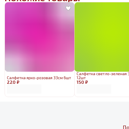
Салфетка светло-зеленая 
Салфетка ярко-розовая 33см 6шт
12шт
220 ₽
150 ₽
По