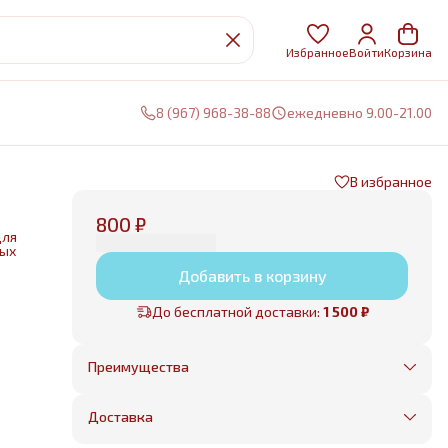
Избранное
Войти
Корзина
8 (967) 968-38-88
ежедневно 9.00-21.00
В избранное
ы
›
800 ₽
для
ных
Добавить в корзину
нии
До бесплатной доставки:
1 500 ₽
е
Преимущества
Оплата частями в Сплит
Без предоплаты, любые способы оплаты
Доставка
Бесплатная доставка в пределах КАД
Минимальный заказ всего 1500 рублей