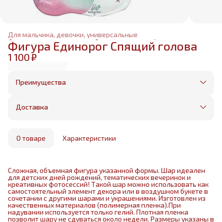
Для мальчика, девочки, универсальные
Фольгированные шары
›
Фольгированные фигуры
›
Фигура Единорог Спящий голова
Главная
›
1 100 ₽
Преимущества
Оплата частями в Сплит
Без предоплаты, любые способы оплаты
Доставка
Бесплатная доставка в пределах КАД
Минимальный заказ всего 1500 рублей
Получим, надуем и привезем ваш заказ из
маркетплейса
О товаре
Характеристики
Сложная, объемная фигура указанной формы. Шар идеален
для детских дней рождений, тематических вечеринок и
креативных фотосессий! Такой шар можно использовать как
самостоятельный элемент декора или в воздушном букете в
сочетании с другими шарами и украшениями. Изготовлен из
качественных материалов (полимерная пленка).При
надувании используется только гелий. Плотная пленка
позволит шару не сдуваться около недели. Размеры указаны в