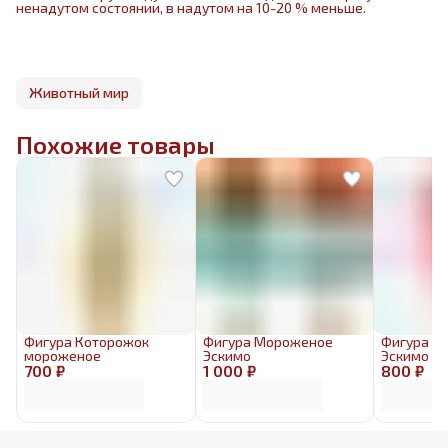
ненадутом состоянии, в надутом на 10-20 % меньше.
Животный мир
Похожие товары
Фигура Которожок
Фигура Мороженое
Фигура М
мороженое
Эскимо
Эскимо к
700 ₽
1 000 ₽
800 ₽