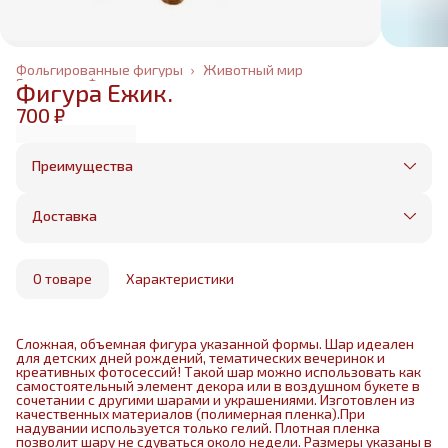
Фольгированные фигуры
›
Животный мир
Главная
›
Фольгированные шары
›
Фигура Ежик.
700 ₽
Преимущества
Оплата частями в Сплит
Без предоплаты, любые способы оплаты
Доставка
Бесплатная доставка в пределах КАД
Минимальный заказ всего 1500 рублей
Получим, надуем и привезем ваш заказ из
маркетплейса
О товаре
Характеристики
Сложная, объемная фигура указанной формы. Шар идеален
для детских дней рождений, тематических вечеринок и
креативных фотосессий! Такой шар можно использовать как
самостоятельный элемент декора или в воздушном букете в
сочетании с другими шарами и украшениями. Изготовлен из
качественных материалов (полимерная пленка).При
надувании используется только гелий. Плотная пленка
позволит шару не сдуваться около недели. Размеры указаны в