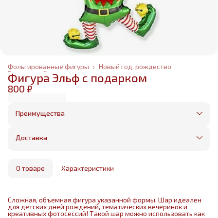
Фольгированные фигуры
›
Новый год, рождество
Главная
›
Фольгированные шары
›
Фигура Эльф с подарком
800 ₽
Преимущества
Оплата частями в Сплит
Без предоплаты, любые способы оплаты
Доставка
Бесплатная доставка в пределах КАД
Минимальный заказ всего 1500 рублей
Получим, надуем и привезем ваш заказ из
маркетплейса
О товаре
Характеристики
Сложная, объемная фигура указанной формы. Шар идеален
для детских дней рождений, тематических вечеринок и
креативных фотосессий! Такой шар можно использовать как