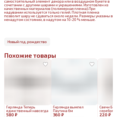
самостоятельный элемент декора или в воздушном букете в
сочетании с другими шарами и украшениями. Изготовлен из
качественных материалов (полимерная пленка).При
надувании используется только гелий. Плотная пленка
позволит шару не сдуваться около недели. Размеры указаны в
ненадутом состоянии, в надутом на 10-20 % меньше.
Новый год, рождество
Похожие товары
Гирлянда Теперь
Гирлянда вымпел
Свечи Бел
единственный навсегда
Паутина 6м
серебрян
580 ₽
360 ₽
220 ₽