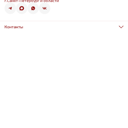
г.Санкт-Петербург и области
Контакты
Адрес
г.Санкт-Петербург, ул.Оптиков 50к1
Телефон
8 (967) 968-38-88
Режим работы
ежедневно 9.00-21.00
Эл. почта
schariki-ludiam@yandex.ru