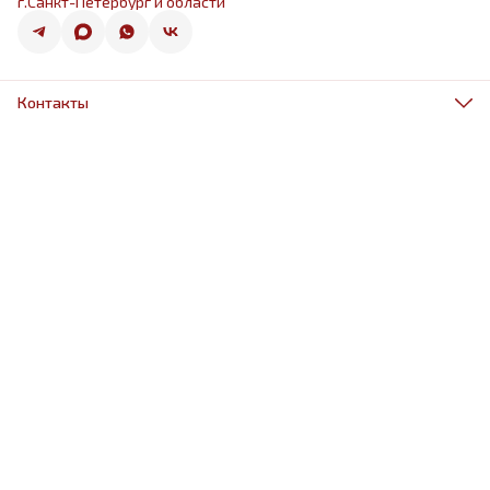
г.Санкт-Петербург и области
Контакты
Адрес
г.Санкт-Петербург, ул.Оптиков 50к1
Телефон
8 (967) 968-38-88
Режим работы
ежедневно 9.00-21.00
Эл. почта
schariki-ludiam@yandex.ru