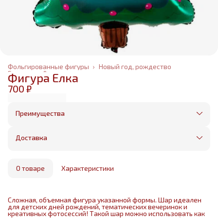
Фольгированные фигуры
›
Новый год, рождество
Главная
›
Фольгированные шары
›
Фигура Елка
700 ₽
Преимущества
Оплата частями в Сплит
Без предоплаты, любые способы оплаты
Доставка
Бесплатная доставка в пределах КАД
Минимальный заказ всего 1500 рублей
Получим, надуем и привезем ваш заказ из
маркетплейса
О товаре
Характеристики
Сложная, объемная фигура указанной формы. Шар идеален
для детских дней рождений, тематических вечеринок и
креативных фотосессий! Такой шар можно использовать как