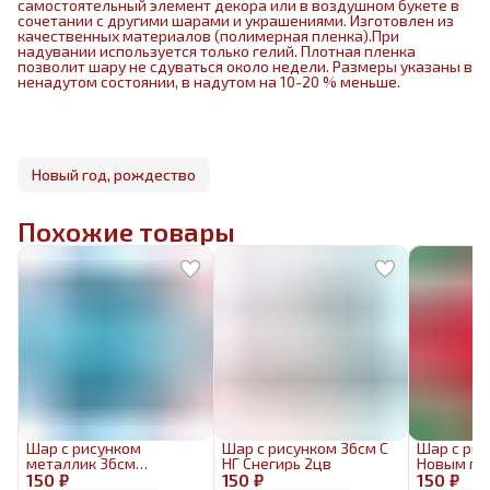
самостоятельный элемент декора или в воздушном букете в
сочетании с другими шарами и украшениями. Изготовлен из
качественных материалов (полимерная пленка).При
надувании используется только гелий. Плотная пленка
позволит шару не сдуваться около недели. Размеры указаны в
ненадутом состоянии, в надутом на 10-20 % меньше.
Новый год, рождество
Похожие товары
Шар с рисунком
Шар с рисунком 36см С
Шар с рис
металлик 36см
НГ Снегирь 2цв
Новым го
150 ₽
Снежинки
150 ₽
150 ₽