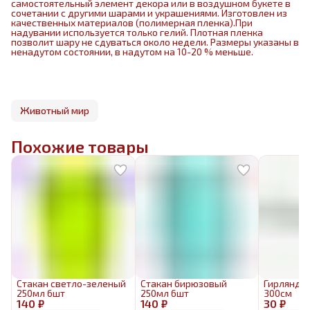
самостоятельный элемент декора или в воздушном букете в
сочетании с другими шарами и украшениями. Изготовлен из
качественных материалов (полимерная пленка).При
надувании используется только гелий. Плотная пленка
позволит шару не сдуваться около недели. Размеры указаны в
ненадутом состоянии, в надутом на 10-20 % меньше.
Животный мир
Похожие товары
Стакан светло-зеленый
Стакан бирюзовый
Гирлянда
250мл 6шт
250мл 6шт
300см
140 ₽
140 ₽
30 ₽