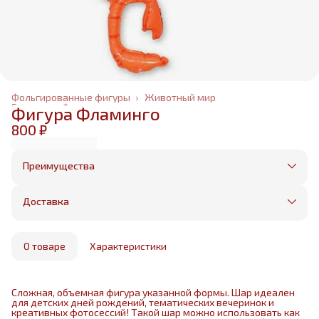
Фольгированные фигуры
›
Животный мир
Главная
›
Фольгированные шары
›
Фигура Фламинго
800 ₽
Преимущества
Оплата частями в Сплит
Без предоплаты, любые способы оплаты
Доставка
Бесплатная доставка в пределах КАД
Минимальный заказ всего 1500 рублей
Получим, надуем и привезем ваш заказ из
маркетплейса
О товаре
Характеристики
Сложная, объемная фигура указанной формы. Шар идеален
для детских дней рождений, тематических вечеринок и
креативных фотосессий! Такой шар можно использовать как