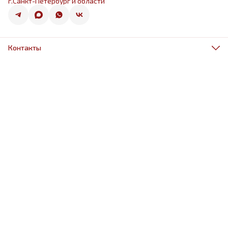
г.Санкт-Петербург и области
Контакты
Адрес
г.Санкт-Петербург, ул.Оптиков 50к1
Телефон
8 (967) 968-38-88
Режим работы
ежедневно 9.00-21.00
Эл. почта
schariki-ludiam@yandex.ru