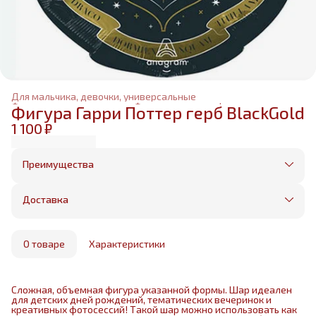
Для мальчика, девочки, универсальные
Фольгированные шары
›
Фольгированные фигуры
›
Фигура Гарри Поттер герб BlackGold
Главная
›
1 100 ₽
Преимущества
Оплата частями в Сплит
Без предоплаты, любые способы оплаты
Доставка
Бесплатная доставка в пределах КАД
Минимальный заказ всего 1500 рублей
Получим, надуем и привезем ваш заказ из
маркетплейса
О товаре
Характеристики
Сложная, объемная фигура указанной формы. Шар идеален
для детских дней рождений, тематических вечеринок и
креативных фотосессий! Такой шар можно использовать как