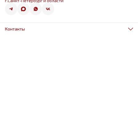
г.Санкт-Петербург и области
Контакты
Адрес
г.Санкт-Петербург, ул.Оптиков 50к1
Телефон
8 (967) 968-38-88
Режим работы
ежедневно 9.00-21.00
Эл. почта
schariki-ludiam@yandex.ru