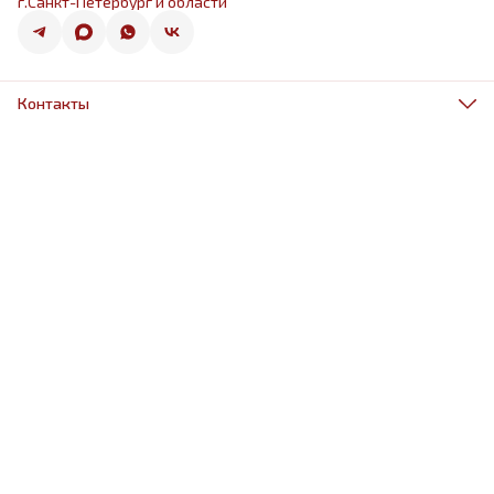
г.Санкт-Петербург и области
Контакты
Адрес
г.Санкт-Петербург, ул.Оптиков 50к1
Телефон
8 (967) 968-38-88
Режим работы
ежедневно 9.00-21.00
Эл. почта
schariki-ludiam@yandex.ru