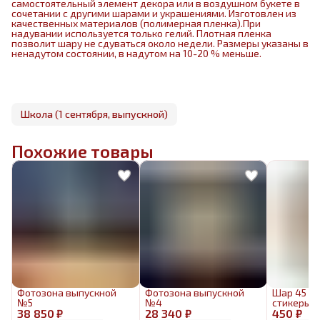
самостоятельный элемент декора или в воздушном букете в
сочетании с другими шарами и украшениями. Изготовлен из
качественных материалов (полимерная пленка).При
надувании используется только гелий. Плотная пленка
позволит шару не сдуваться около недели. Размеры указаны в
ненадутом состоянии, в надутом на 10-20 % меньше.
Школа (1 сентября, выпускной)
Похожие товары
Фотозона выпускной
Фотозона выпускной
Шар 45 с
№5
№4
стикеры
38 850 ₽
28 340 ₽
450 ₽