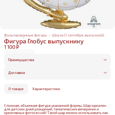
Фольгированные фигуры
›
Школа (1 сентября, выпускной)
Главная
›
Фольгированные шары
›
Фигура Глобус выпускнику
1 100 ₽
Преимущества
Оплата частями в Сплит
Без предоплаты, любые способы оплаты
Доставка
Бесплатная доставка в пределах КАД
Минимальный заказ всего 1500 рублей
Получим, надуем и привезем ваш заказ из
маркетплейса
О товаре
Характеристики
Сложная, объемная фигура указанной формы. Шар идеален
для детских дней рождений, тематических вечеринок и
креативных фотосессий! Такой шар можно использовать как