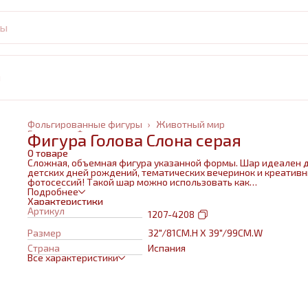
и
Фольгированные фигуры
›
Животный мир
Главная
›
Фольгированные шары
›
Фигура Голова Слона серая
О товаре
Сложная, объемная фигура указанной формы. Шар идеален 
детских дней рождений, тематических вечеринок и креатив
фотосессий! Такой шар можно использовать как
самостоятельный элемент декора или в воздушном букете в
Подробнее
сочетании с другими шарами и украшениями. Изготовлен из
Характеристики
качественных материалов (полимерная пленка).При надува
Артикул
1207-4208
используется только гелий. Плотная пленка позволит шару н
сдуваться около недели. Размеры указаны в ненадутом
Размер
32"/81CM.H X 39"/99CM.W
состоянии, в надутом на 10-20 % меньше.
Страна
Испания
Все характеристики