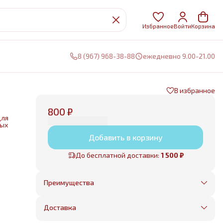
Избранное
Войти
Корзина
8 (967) 968-38-88
ежедневно 9.00-21.00
В избранное
800 ₽
для
ных
Добавить в корзину
нии
До бесплатной доставки:
1 500 ₽
е
Преимущества
Оплата частями в Сплит
Без предоплаты, любые способы оплаты
Доставка
Бесплатная доставка в пределах КАД
Минимальный заказ всего 1500 рублей