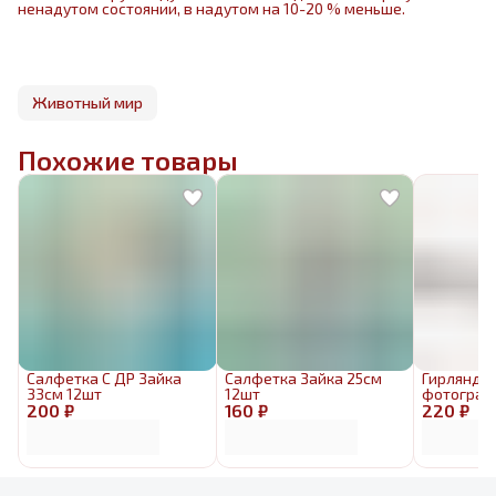
ненадутом состоянии, в надутом на 10-20 % меньше.
Животный мир
Похожие товары
Салфетка С ДР Зайка
Салфетка Зайка 25см
Гирлянда
33см 12шт
12шт
фотограф
200 ₽
160 ₽
220 ₽