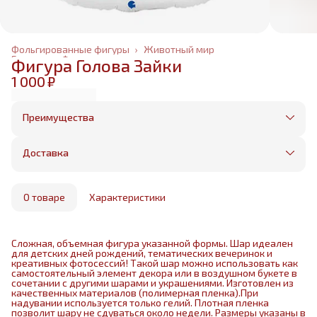
Фольгированные фигуры
›
Животный мир
Главная
›
Фольгированные шары
›
Фигура Голова Зайки
1 000 ₽
Преимущества
Оплата частями в Сплит
Без предоплаты, любые способы оплаты
Доставка
Бесплатная доставка в пределах КАД
Минимальный заказ всего 1500 рублей
Получим, надуем и привезем ваш заказ из
маркетплейса
О товаре
Характеристики
Сложная, объемная фигура указанной формы. Шар идеален
для детских дней рождений, тематических вечеринок и
креативных фотосессий! Такой шар можно использовать как
самостоятельный элемент декора или в воздушном букете в
сочетании с другими шарами и украшениями. Изготовлен из
качественных материалов (полимерная пленка).При
надувании используется только гелий. Плотная пленка
позволит шару не сдуваться около недели. Размеры указаны в