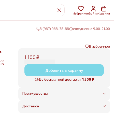
Избранное
Войти
Корзина
8 (967) 968-38-88
ежедневно 9.00-21.00
В избранное
е
1 100 ₽
для
ных
Добавить в корзину
нии
До бесплатной доставки:
1 500 ₽
е
Преимущества
Оплата частями в Сплит
Без предоплаты, любые способы оплаты
Доставка
Бесплатная доставка в пределах КАД
Минимальный заказ всего 1500 рублей