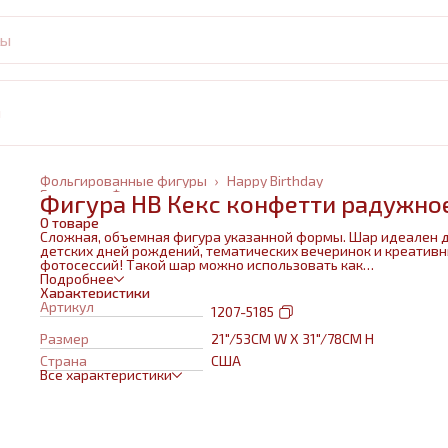
и
Фольгированные фигуры
›
Happy Birthday
Главная
›
Фольгированные шары
›
Фигура HB Кекс конфетти радужно
О товаре
Сложная, объемная фигура указанной формы. Шар идеален 
детских дней рождений, тематических вечеринок и креатив
фотосессий! Такой шар можно использовать как
самостоятельный элемент декора или в воздушном букете в
Подробнее
сочетании с другими шарами и украшениями. Изготовлен из
Характеристики
качественных материалов (полимерная пленка).При надува
Артикул
1207-5185
используется только гелий. Плотная пленка позволит шару н
сдуваться около недели. Размеры указаны в ненадутом
Размер
21"/53CM W X 31"/78CM H
состоянии, в надутом на 10-20 % меньше.
Страна
США
Все характеристики