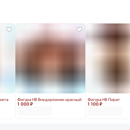
кета
Фигура HB Внедорожник красный
Фигура HB Пират
1 000 ₽
1 100 ₽