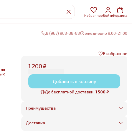
Избранное
Войти
Корзина
8 (967) 968-38-88
ежедневно 9.00-21.00
В избранное
1 200 ₽
для
ных
Добавить в корзину
нии
До бесплатной доставки:
1 500 ₽
е
Преимущества
Оплата частями в Сплит
Без предоплаты, любые способы оплаты
Доставка
Бесплатная доставка в пределах КАД
Минимальный заказ всего 1500 рублей