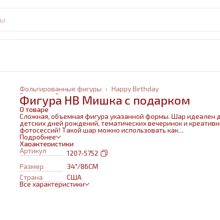
и
Фольгированные фигуры
›
Happy Birthday
Главная
›
Фольгированные шары
›
Фигура HB Мишка с подарком
О товаре
Сложная, объемная фигура указанной формы. Шар идеален 
детских дней рождений, тематических вечеринок и креатив
фотосессий! Такой шар можно использовать как
самостоятельный элемент декора или в воздушном букете в
Подробнее
сочетании с другими шарами и украшениями. Изготовлен из
Характеристики
качественных материалов (полимерная пленка).При надува
Артикул
1207-5752
используется только гелий. Плотная пленка позволит шару н
сдуваться около недели. Размеры указаны в ненадутом
Размер
34"/86CM
состоянии, в надутом на 10-20 % меньше.
Страна
США
Все характеристики