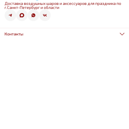
Доставка воздушных шаров и аксессуаров для праздника по
г.Санкт-Петербург и области
Контакты
Адрес
г.Санкт-Петербург, ул.Оптиков 50к1
Телефон
8 (967) 968-38-88
Режим работы
ежедневно 9.00-21.00
Эл. почта
schariki-ludiam@yandex.ru