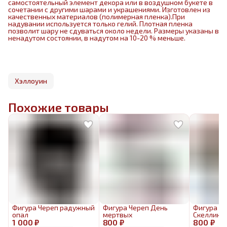
самостоятельный элемент декора или в воздушном букете в
сочетании с другими шарами и украшениями. Изготовлен из
качественных материалов (полимерная пленка).При
надувании используется только гелий. Плотная пленка
позволит шару не сдуваться около недели. Размеры указаны в
ненадутом состоянии, в надутом на 10-20 % меньше.
Хэллоуин
Похожие товары
Фигура Череп радужный
Фигура Череп День
Фигура Д
опал
мертвых
Скеллингт
1 000 ₽
800 ₽
800 ₽