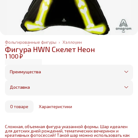
Фольгированные фигуры
›
Хэллоуин
Главная
›
Фольгированные шары
›
Фигура HWN Скелет Неон
1 100 ₽
Преимущества
Оплата частями в Сплит
Без предоплаты, любые способы оплаты
Доставка
Бесплатная доставка в пределах КАД
Минимальный заказ всего 1500 рублей
Получим, надуем и привезем ваш заказ из
маркетплейса
О товаре
Характеристики
Сложная, объемная фигура указанной формы. Шар идеален
для детских дней рождений, тематических вечеринок и
креативных фотосессий! Такой шар можно использовать как