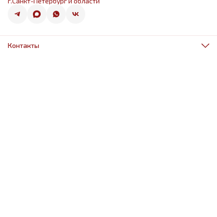
г.Санкт-Петербург и области
Контакты
Адрес
г.Санкт-Петербург, ул.Оптиков 50к1
Телефон
8 (967) 968-38-88
Режим работы
ежедневно 9.00-21.00
Эл. почта
schariki-ludiam@yandex.ru