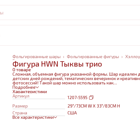
и
Фольгированные шары
›
Фольгированные фигуры
›
Хэлло
Главная
›
Фигура HWN Тыквы трио
О товаре
Сложная, объемная фигура указанной формы. Шар идеален 
детских дней рождений, тематических вечеринок и креатив
фотосессий! Такой шар можно использовать как
самостоятельный элемент декора или в воздушном букете в
Подробнее
сочетании с другими шарами и украшениями. Изготовлен из
Характеристики
качественных материалов (полимерная пленка).При надува
Артикул
1207-5595
используется только гелий. Плотная пленка позволит шару н
сдуваться около недели. Размеры указаны в ненадутом
Размер
29"/73CM W X 33"/83CM H
состоянии, в надутом на 10-20 % меньше.
Страна
США
Все характеристики