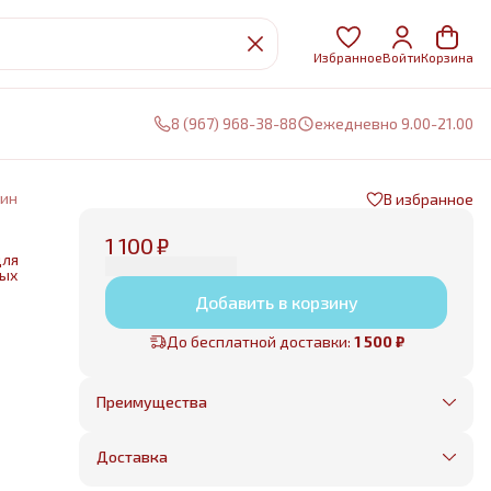
Избранное
Войти
Корзина
8 (967) 968-38-88
ежедневно 9.00-21.00
уин
В избранное
1 100 ₽
для
ных
Добавить в корзину
нии
До бесплатной доставки:
1 500 ₽
е
Преимущества
Оплата частями в Сплит
Без предоплаты, любые способы оплаты
Доставка
Бесплатная доставка в пределах КАД
Минимальный заказ всего 1500 рублей