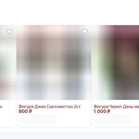
х
Фигура Джек Скеллингтон 2ст
Фигура Череп День м
800 ₽
1 000 ₽