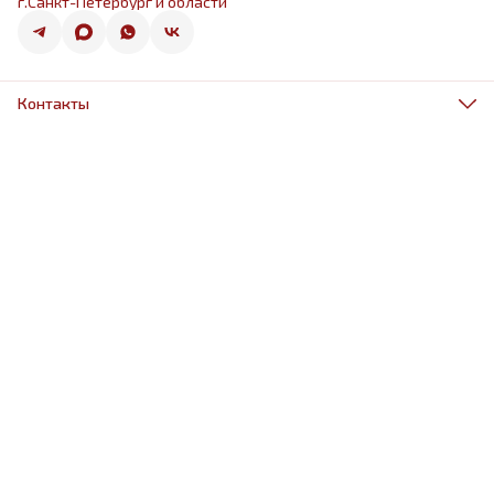
г.Санкт-Петербург и области
Контакты
Адрес
г.Санкт-Петербург, ул.Оптиков 50к1
Телефон
8 (967) 968-38-88
Режим работы
ежедневно 9.00-21.00
Эл. почта
schariki-ludiam@yandex.ru