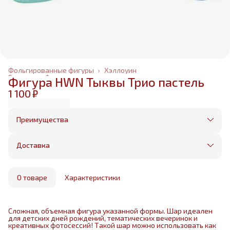
Фольгированные фигуры
›
Хэллоуин
Главная
›
Фольгированные шары
›
Фигура HWN Тыквы Трио пастель
1 100 ₽
Преимущества
Оплата частями в Сплит
Без предоплаты, любые способы оплаты
Доставка
Бесплатная доставка в пределах КАД
Минимальный заказ всего 1500 рублей
Получим, надуем и привезем ваш заказ из
маркетплейса
О товаре
Характеристики
Сложная, объемная фигура указанной формы. Шар идеален
для детских дней рождений, тематических вечеринок и
креативных фотосессий! Такой шар можно использовать как