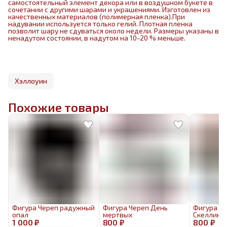
самостоятельный элемент декора или в воздушном букете в
сочетании с другими шарами и украшениями. Изготовлен из
качественных материалов (полимерная пленка).При
надувании используется только гелий. Плотная пленка
позволит шару не сдуваться около недели. Размеры указаны в
ненадутом состоянии, в надутом на 10-20 % меньше.
Хэллоуин
Похожие товары
Фигура Череп радужный
Фигура Череп День
Фигура Д
опал
мертвых
Скеллингт
1 000 ₽
800 ₽
800 ₽