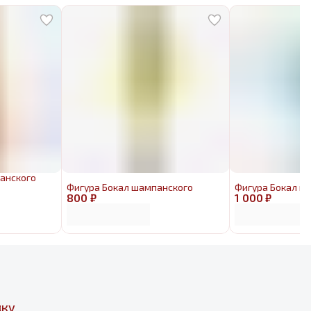
анского
Фигура Бокал шампанского
Фигура Бокал к
800 ₽
1 000 ₽
дку