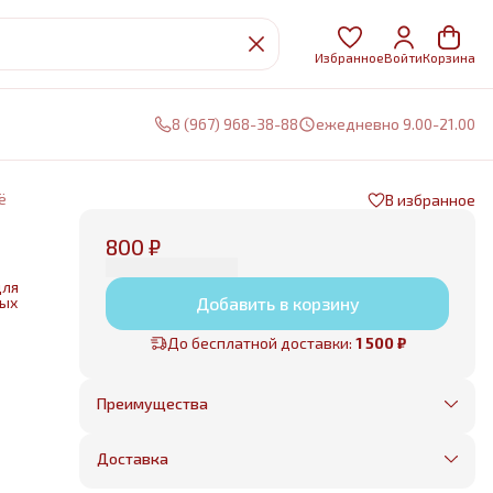
Избранное
Войти
Корзина
8 (967) 968-38-88
ежедневно 9.00-21.00
ё
В избранное
800 ₽
для
ных
Добавить в корзину
До бесплатной доставки:
1 500 ₽
нии
е
Преимущества
Оплата частями в Сплит
Без предоплаты, любые способы оплаты
Доставка
Бесплатная доставка в пределах КАД
Минимальный заказ всего 1500 рублей