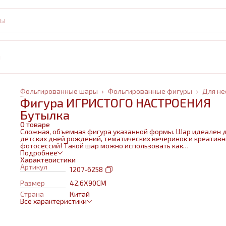
и
Фольгированные шары
›
Фольгированные фигуры
›
Для не
Главная
›
Фигура ИГРИСТОГО НАСТРОЕНИЯ
Бутылка
О товаре
Сложная, объемная фигура указанной формы. Шар идеален 
детских дней рождений, тематических вечеринок и креатив
фотосессий! Такой шар можно использовать как
самостоятельный элемент декора или в воздушном букете в
Подробнее
сочетании с другими шарами и украшениями. Изготовлен из
Характеристики
качественных материалов (полимерная пленка).При надува
Артикул
1207-6258
используется только гелий. Плотная пленка позволит шару н
сдуваться около недели. Размеры указаны в ненадутом
Размер
42,6Х90СМ
состоянии, в надутом на 10-20 % меньше.
Страна
Китай
Все характеристики