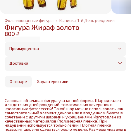
Фольгированные фигуры
›
Выписка, 1-й День рождения
Главная
›
Фольгированные шары
›
Фигура Жираф золото
800 ₽
Преимущества
Оплата частями в Сплит
Без предоплаты, любые способы оплаты
Доставка
Бесплатная доставка в пределах КАД
Минимальный заказ всего 1500 рублей
Получим, надуем и привезем ваш заказ из
маркетплейса
О товаре
Характеристики
Сложная, объемная фигура указанной формы. Шар идеален
для детских дней рождений, тематических вечеринок и
креативных фотосессий! Такой шар можно использовать как
самостоятельный элемент декора или в воздушном букете в
сочетании с другими шарами и украшениями. Изготовлен из
качественных материалов (полимерная пленка).При
надувании используется только гелий. Плотная пленка
позволит шару не сдуваться около недели. Размеры указаны в