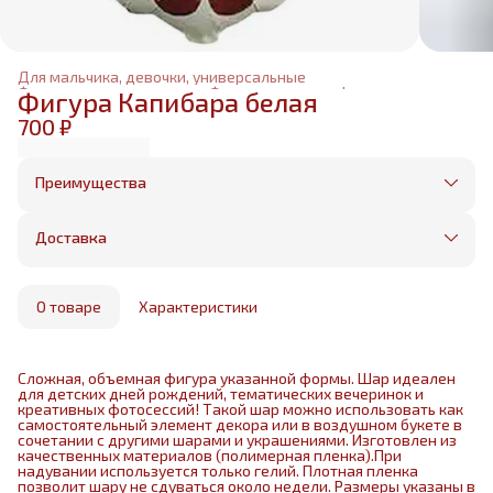
Для мальчика, девочки, универсальные
Фольгированные шары
›
Фольгированные фигуры
›
Фигура Капибара белая
Главная
›
700 ₽
Преимущества
Оплата частями в Сплит
Без предоплаты, любые способы оплаты
Доставка
Бесплатная доставка в пределах КАД
Минимальный заказ всего 1500 рублей
Получим, надуем и привезем ваш заказ из
маркетплейса
О товаре
Характеристики
Сложная, объемная фигура указанной формы. Шар идеален
для детских дней рождений, тематических вечеринок и
креативных фотосессий! Такой шар можно использовать как
самостоятельный элемент декора или в воздушном букете в
сочетании с другими шарами и украшениями. Изготовлен из
качественных материалов (полимерная пленка).При
надувании используется только гелий. Плотная пленка
позволит шару не сдуваться около недели. Размеры указаны в