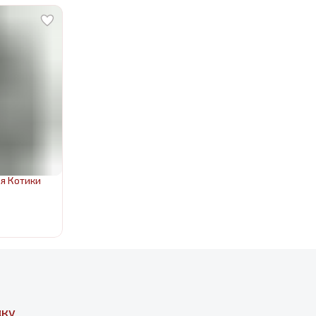
я Котики
дку