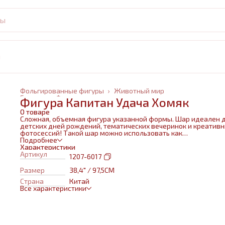
и
Фольгированные фигуры
›
Животный мир
Главная
›
Фольгированные шары
›
Фигура Капитан Удача Хомяк
О товаре
Сложная, объемная фигура указанной формы. Шар идеален 
детских дней рождений, тематических вечеринок и креатив
фотосессий! Такой шар можно использовать как
самостоятельный элемент декора или в воздушном букете в
Подробнее
сочетании с другими шарами и украшениями. Изготовлен из
Характеристики
качественных материалов (полимерная пленка).При надува
Артикул
1207-6017
используется только гелий. Плотная пленка позволит шару н
сдуваться около недели. Размеры указаны в ненадутом
Размер
38,4" / 97,5СМ
состоянии, в надутом на 10-20 % меньше.
Страна
Китай
Все характеристики