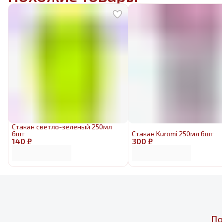
Стакан светло-зеленый 250мл
6шт
Стакан Kuromi 250мл 6шт
140 ₽
300 ₽
По