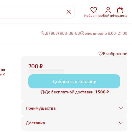
Избранное
Войти
Корзина
8 (967) 968-38-88
ежедневно 9.00-21.00
В избранное
700 ₽
для
ных
Добавить в корзину
нии
До бесплатной доставки:
1 500 ₽
е
Преимущества
Оплата частями в Сплит
Без предоплаты, любые способы оплаты
Доставка
Бесплатная доставка в пределах КАД
Минимальный заказ всего 1500 рублей