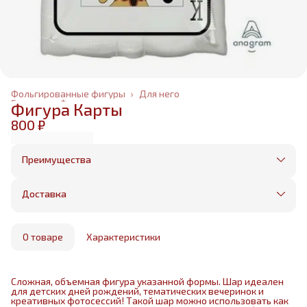
Фольгированные фигуры
›
Для него
Главная
›
Фольгированные шары
›
Фигура Карты
800 ₽
Преимущества
Оплата частями в Сплит
Без предоплаты, любые способы оплаты
Доставка
Бесплатная доставка в пределах КАД
Минимальный заказ всего 1500 рублей
Получим, надуем и привезем ваш заказ из
маркетплейса
О товаре
Характеристики
Сложная, объемная фигура указанной формы. Шар идеален
для детских дней рождений, тематических вечеринок и
креативных фотосессий! Такой шар можно использовать как