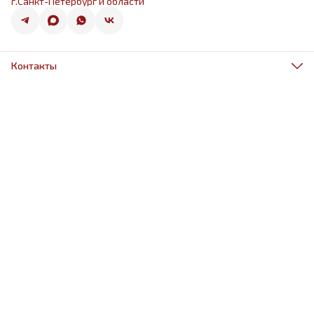
г.Санкт-Петербург и области
Контакты
Адрес
г.Санкт-Петербург, ул.Оптиков 50к1
Телефон
8 (967) 968-38-88
Режим работы
ежедневно 9.00-21.00
Эл. почта
schariki-ludiam@yandex.ru