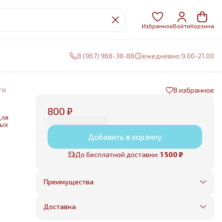
Избранное
Войти
Корзина
8 (967) 968-38-88
ежедневно 9.00-21.00
го
В избранное
800 ₽
для
ных
Добавить в корзину
нии
До бесплатной доставки:
1 500 ₽
е
Преимущества
Оплата частями в Сплит
Без предоплаты, любые способы оплаты
Доставка
Бесплатная доставка в пределах КАД
Минимальный заказ всего 1500 рублей