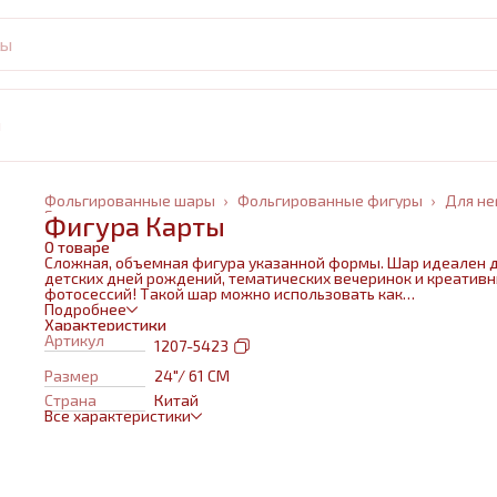
и
Фольгированные шары
›
Фольгированные фигуры
›
Для не
Главная
›
Фигура Карты
О товаре
Сложная, объемная фигура указанной формы. Шар идеален 
детских дней рождений, тематических вечеринок и креатив
фотосессий! Такой шар можно использовать как
самостоятельный элемент декора или в воздушном букете в
Подробнее
сочетании с другими шарами и украшениями. Изготовлен из
Характеристики
качественных материалов (полимерная пленка).При надува
Артикул
1207-5423
используется только гелий. Плотная пленка позволит шару н
сдуваться около недели. Размеры указаны в ненадутом
Размер
24"/ 61 СМ
состоянии, в надутом на 10-20 % меньше.
Страна
Китай
Все характеристики