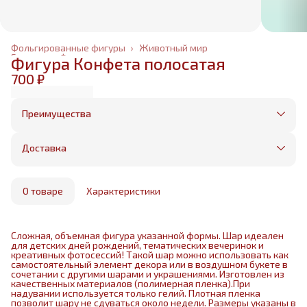
Фольгированные фигуры
›
Животный мир
Главная
›
Фольгированные шары
›
Фигура Конфета полосатая
700 ₽
Преимущества
Оплата частями в Сплит
Без предоплаты, любые способы оплаты
Доставка
Бесплатная доставка в пределах КАД
Минимальный заказ всего 1500 рублей
Получим, надуем и привезем ваш заказ из
маркетплейса
О товаре
Характеристики
Сложная, объемная фигура указанной формы. Шар идеален
для детских дней рождений, тематических вечеринок и
креативных фотосессий! Такой шар можно использовать как
самостоятельный элемент декора или в воздушном букете в
сочетании с другими шарами и украшениями. Изготовлен из
качественных материалов (полимерная пленка).При
надувании используется только гелий. Плотная пленка
позволит шару не сдуваться около недели. Размеры указаны в