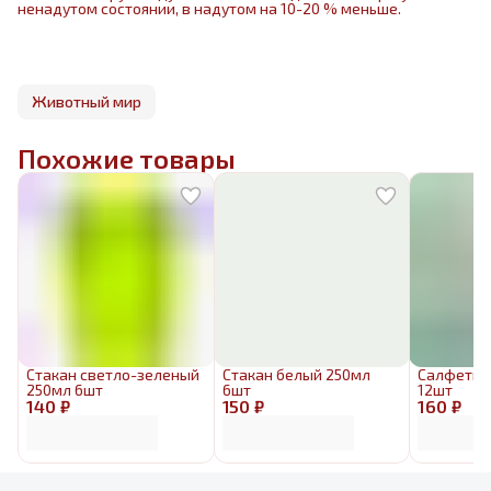
ненадутом состоянии, в надутом на 10-20 % меньше.
Животный мир
Похожие товары
Стакан светло-зеленый
Стакан белый 250мл
Салфетка
250мл 6шт
6шт
12шт
140 ₽
150 ₽
160 ₽