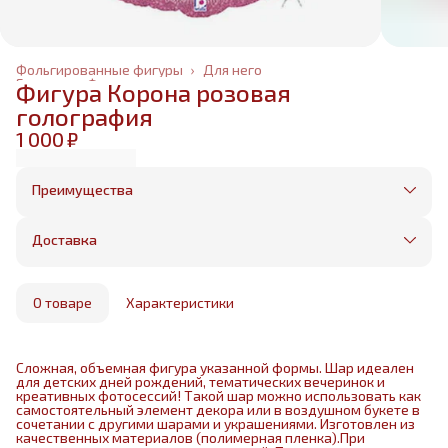
Фольгированные фигуры
›
Для него
Главная
›
Фольгированные шары
›
Фигура Корона розовая
голография
1 000 ₽
Преимущества
Оплата частями в Сплит
Без предоплаты, любые способы оплаты
Доставка
Бесплатная доставка в пределах КАД
Минимальный заказ всего 1500 рублей
Получим, надуем и привезем ваш заказ из
маркетплейса
О товаре
Характеристики
Сложная, объемная фигура указанной формы. Шар идеален
для детских дней рождений, тематических вечеринок и
креативных фотосессий! Такой шар можно использовать как
самостоятельный элемент декора или в воздушном букете в
сочетании с другими шарами и украшениями. Изготовлен из
качественных материалов (полимерная пленка).При