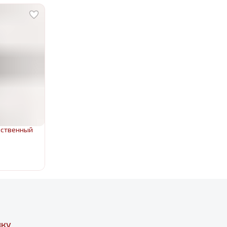
нственный
дку