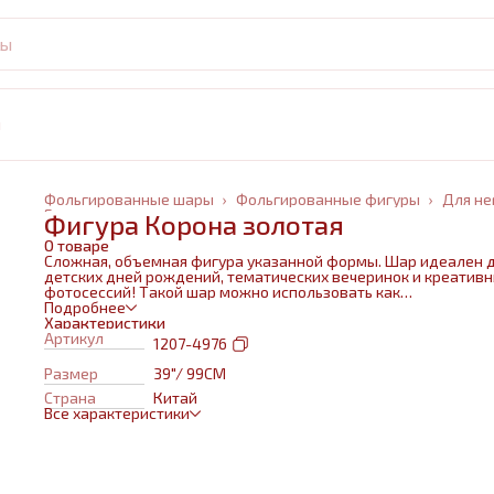
и
Фольгированные шары
›
Фольгированные фигуры
›
Для не
Главная
›
Фигура Корона золотая
О товаре
Сложная, объемная фигура указанной формы. Шар идеален 
детских дней рождений, тематических вечеринок и креатив
фотосессий! Такой шар можно использовать как
самостоятельный элемент декора или в воздушном букете в
Подробнее
сочетании с другими шарами и украшениями. Изготовлен из
Характеристики
качественных материалов (полимерная пленка).При надува
Артикул
1207-4976
используется только гелий. Плотная пленка позволит шару н
сдуваться около недели. Размеры указаны в ненадутом
Размер
39"/ 99CM
состоянии, в надутом на 10-20 % меньше.
Страна
Китай
Все характеристики