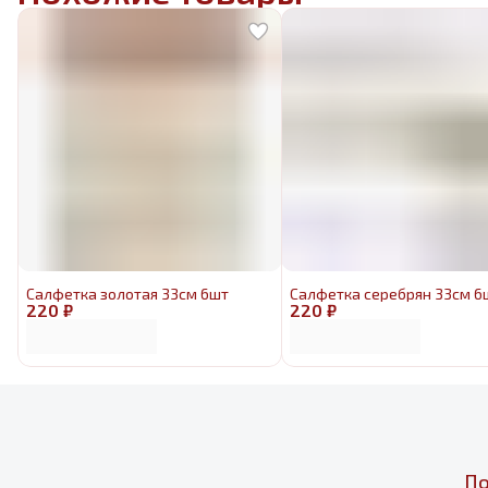
Салфетка золотая 33см 6шт
Салфетка серебрян 33см 6
220 ₽
220 ₽
По