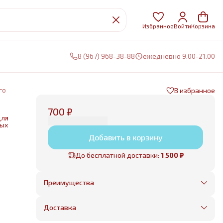
Избранное
Войти
Корзина
8 (967) 968-38-88
ежедневно 9.00-21.00
го
В избранное
700 ₽
для
ных
Добавить в корзину
нии
До бесплатной доставки:
1 500 ₽
е
Преимущества
Оплата частями в Сплит
Без предоплаты, любые способы оплаты
Доставка
Бесплатная доставка в пределах КАД
Минимальный заказ всего 1500 рублей