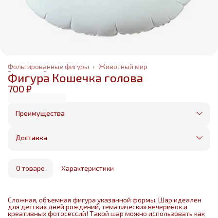
Фольгированные фигуры
›
Животный мир
Главная
›
Фольгированные шары
›
Фигура Кошечка голова
700 ₽
Преимущества
Оплата частями в Сплит
Без предоплаты, любые способы оплаты
Доставка
Бесплатная доставка в пределах КАД
Минимальный заказ всего 1500 рублей
Получим, надуем и привезем ваш заказ из
маркетплейса
О товаре
Характеристики
Сложная, объемная фигура указанной формы. Шар идеален
для детских дней рождений, тематических вечеринок и
креативных фотосессий! Такой шар можно использовать как