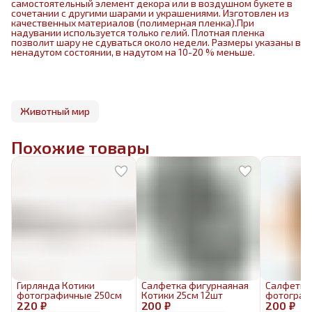
самостоятельный элемент декора или в воздушном букете в
сочетании с другими шарами и украшениями. Изготовлен из
качественных материалов (полимерная пленка).При
надувании используется только гелий. Плотная пленка
позволит шару не сдуваться около недели. Размеры указаны в
ненадутом состоянии, в надутом на 10-20 % меньше.
Животный мир
Похожие товары
Гирлянда Котики
Салфетка фигурнаяная
Салфетка
фотографичные 250см
Котики 25см 12шт
фотограф
220 ₽
200 ₽
200 ₽
12шт