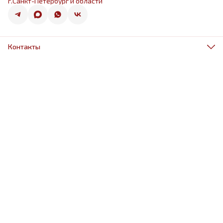
г.Санкт-Петербург и области
Контакты
Адрес
г.Санкт-Петербург, ул.Оптиков 50к1
Телефон
8 (967) 968-38-88
Режим работы
ежедневно 9.00-21.00
Эл. почта
schariki-ludiam@yandex.ru