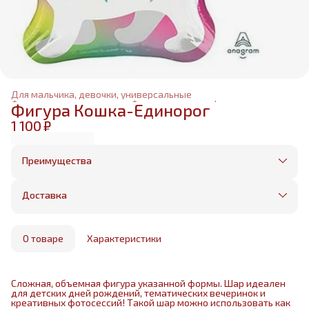
Для мальчика, девочки, универсальные
Фольгированные шары
›
Фольгированные фигуры
›
Фигура Кошка-Единорог
Главная
›
1 100 ₽
Преимущества
Оплата частями в Сплит
Без предоплаты, любые способы оплаты
Доставка
Бесплатная доставка в пределах КАД
Минимальный заказ всего 1500 рублей
Получим, надуем и привезем ваш заказ из
маркетплейса
О товаре
Характеристики
Сложная, объемная фигура указанной формы. Шар идеален
для детских дней рождений, тематических вечеринок и
креативных фотосессий! Такой шар можно использовать как