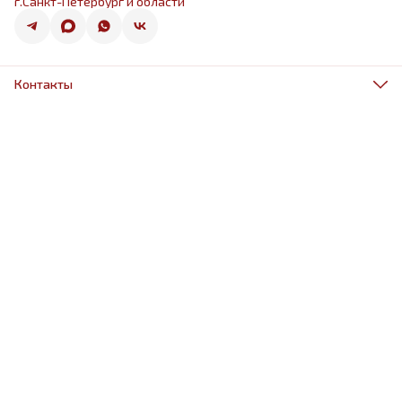
г.Санкт-Петербург и области
Контакты
Адрес
г.Санкт-Петербург, ул.Оптиков 50к1
Телефон
8 (967) 968-38-88
Режим работы
ежедневно 9.00-21.00
Эл. почта
schariki-ludiam@yandex.ru