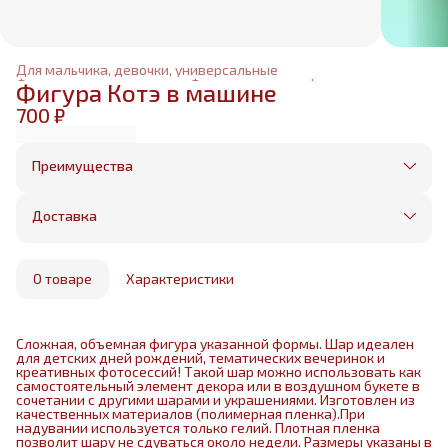
Для мальчика, девочки, универсальные
Фольгированные шары
›
Фольгированные фигуры
›
Фигура Котэ в машине
Главная
›
700 ₽
Преимущества
Оплата частями в Сплит
Без предоплаты, любые способы оплаты
Доставка
Бесплатная доставка в пределах КАД
Минимальный заказ всего 1500 рублей
Получим, надуем и привезем ваш заказ из
маркетплейса
О товаре
Характеристики
Сложная, объемная фигура указанной формы. Шар идеален
для детских дней рождений, тематических вечеринок и
креативных фотосессий! Такой шар можно использовать как
самостоятельный элемент декора или в воздушном букете в
сочетании с другими шарами и украшениями. Изготовлен из
качественных материалов (полимерная пленка).При
надувании используется только гелий. Плотная пленка
позволит шару не сдуваться около недели. Размеры указаны в