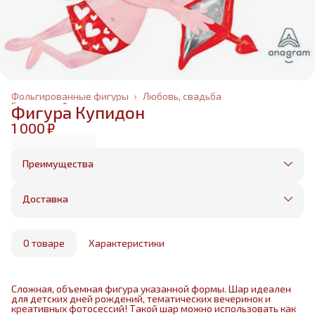
Фольгированные фигуры
›
Любовь, свадьба
Главная
›
Фольгированные шары
›
Фигура Купидон
1 000 ₽
Преимущества
Оплата частями в Сплит
Без предоплаты, любые способы оплаты
Доставка
Бесплатная доставка в пределах КАД
Минимальный заказ всего 1500 рублей
Получим, надуем и привезем ваш заказ из
маркетплейса
О товаре
Характеристики
Сложная, объемная фигура указанной формы. Шар идеален
для детских дней рождений, тематических вечеринок и
креативных фотосессий! Такой шар можно использовать как