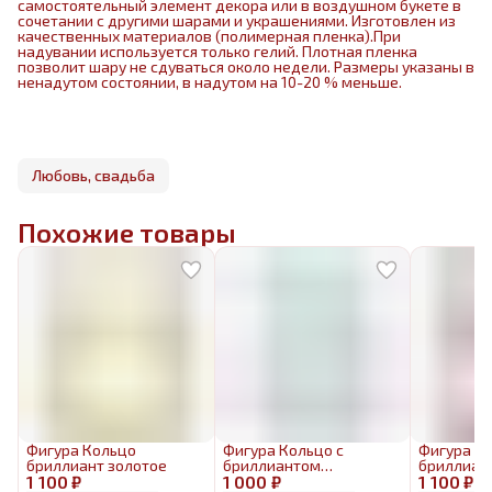
самостоятельный элемент декора или в воздушном букете в
сочетании с другими шарами и украшениями. Изготовлен из
качественных материалов (полимерная пленка).При
надувании используется только гелий. Плотная пленка
позволит шару не сдуваться около недели. Размеры указаны в
ненадутом состоянии, в надутом на 10-20 % меньше.
Любовь, свадьба
Похожие товары
Фигура Кольцо
Фигура Кольцо с
Фигура К
бриллиант золотое
бриллиантом
бриллиан
1 100 ₽
1 000 ₽
голография
1 100 ₽