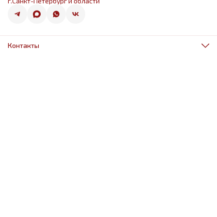
г.Санкт-Петербург и области
Контакты
Адрес
г.Санкт-Петербург, ул.Оптиков 50к1
Телефон
8 (967) 968-38-88
Режим работы
ежедневно 9.00-21.00
Эл. почта
schariki-ludiam@yandex.ru