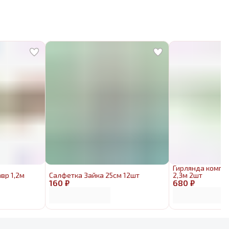
Гирлянда компл
вр 1,2м
Салфетка Зайка 25см 12шт
2,3м 2шт
160 ₽
680 ₽