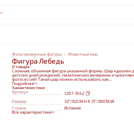
и
Фольгированные фигуры
›
Животный мир
Главная
›
Фольгированные шары
›
Фигура Лебедь
О товаре
Сложная, объемная фигура указанной формы. Шар идеален 
детских дней рождений, тематических вечеринок и креатив
фотосессий! Такой шар можно использовать как
самостоятельный элемент декора или в воздушном букете в
Подробнее
сочетании с другими шарами и украшениями. Изготовлен из
Характеристики
качественных материалов (полимерная пленка).При надува
Артикул
1207-3542
используется только гелий. Плотная пленка позволит шару н
сдуваться около недели. Размеры указаны в ненадутом
Размер
32"/82CM.H X 31"/80CM.W
состоянии, в надутом на 10-20 % меньше.
Страна
Испания
Все характеристики