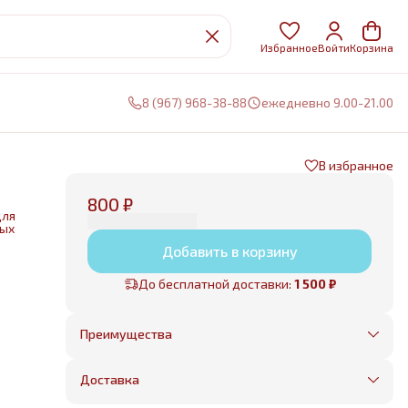
Избранное
Войти
Корзина
8 (967) 968-38-88
ежедневно 9.00-21.00
В избранное
800 ₽
для
ных
Добавить в корзину
нии
До бесплатной доставки:
1 500 ₽
е
Преимущества
Оплата частями в Сплит
Без предоплаты, любые способы оплаты
Доставка
Бесплатная доставка в пределах КАД
Минимальный заказ всего 1500 рублей