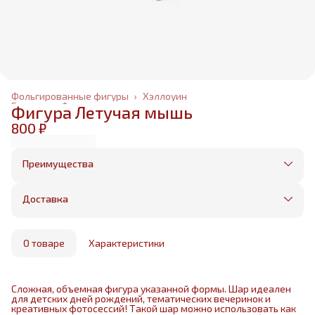
Фольгированные фигуры
›
Хэллоуин
Главная
›
Фольгированные шары
›
Фигура Летучая мышь
800 ₽
Преимущества
Оплата частями в Сплит
Без предоплаты, любые способы оплаты
Доставка
Бесплатная доставка в пределах КАД
Минимальный заказ всего 1500 рублей
Получим, надуем и привезем ваш заказ из
маркетплейса
О товаре
Характеристики
Сложная, объемная фигура указанной формы. Шар идеален
для детских дней рождений, тематических вечеринок и
креативных фотосессий! Такой шар можно использовать как