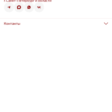
г.Санкт-Петербург и области
Контакты
Адрес
г.Санкт-Петербург, ул.Оптиков 50к1
Телефон
8 (967) 968-38-88
Режим работы
ежедневно 9.00-21.00
Эл. почта
schariki-ludiam@yandex.ru