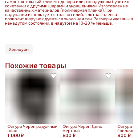
самостоятельный элемент декора или в воздушном букете в
сочетании с другими шарами и украшениями. Изготовлен из
качественных материалов (полимерная пленка).При
надувании используется только гелий. Плотная пленка
позволит шару не сдуваться около недели. Размеры указаны в
ненадутом состоянии, в надутом на 10-20 % меньше.
Хэллоуин
Похожие товары
Фигура Череп радужный
Фигура Череп День
Фигура Д
опал
мертвых
Скеллингт
1 000 ₽
800 ₽
800 ₽