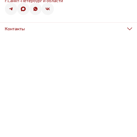
г.Санкт-Петербург и области
Контакты
Адрес
г.Санкт-Петербург, ул.Оптиков 50к1
Телефон
8 (967) 968-38-88
Режим работы
ежедневно 9.00-21.00
Эл. почта
schariki-ludiam@yandex.ru