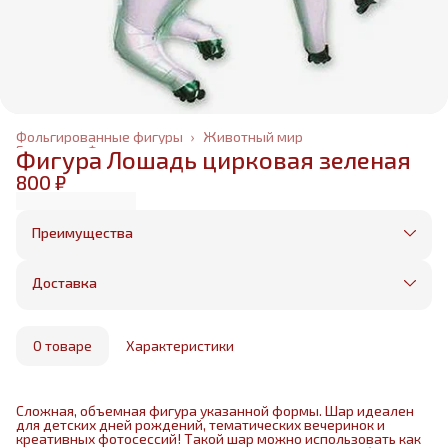
Фольгированные фигуры
›
Животный мир
Главная
›
Фольгированные шары
›
Фигура Лошадь цирковая зеленая
800 ₽
Преимущества
Оплата частями в Сплит
Без предоплаты, любые способы оплаты
Доставка
Бесплатная доставка в пределах КАД
Минимальный заказ всего 1500 рублей
Получим, надуем и привезем ваш заказ из
маркетплейса
О товаре
Характеристики
Сложная, объемная фигура указанной формы. Шар идеален
для детских дней рождений, тематических вечеринок и
креативных фотосессий! Такой шар можно использовать как