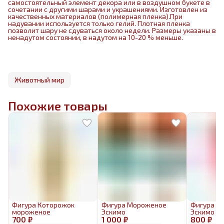
самостоятельный элемент декора или в воздушном букете в
сочетании с другими шарами и украшениями. Изготовлен из
качественных материалов (полимерная пленка).При
надувании используется только гелий. Плотная пленка
позволит шару не сдуваться около недели. Размеры указаны в
ненадутом состоянии, в надутом на 10-20 % меньше.
Животный мир
Похожие товары
Фигура Которожок
Фигура Мороженое
Фигура М
мороженое
Эскимо
Эскимо к
700 ₽
1 000 ₽
800 ₽