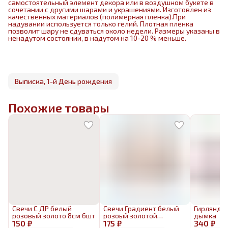
самостоятельный элемент декора или в воздушном букете в
сочетании с другими шарами и украшениями. Изготовлен из
качественных материалов (полимерная пленка).При
надувании используется только гелий. Плотная пленка
позволит шару не сдуваться около недели. Размеры указаны в
ненадутом состоянии, в надутом на 10-20 % меньше.
Выписка, 1-й День рождения
Похожие товары
Свечи С ДР белый
Свечи Градиент белый
Гирлянда 
розовый золото 8см 6шт
розоый золотой
дымка
150 ₽
175 ₽
перламутр 8см 6шт
340 ₽