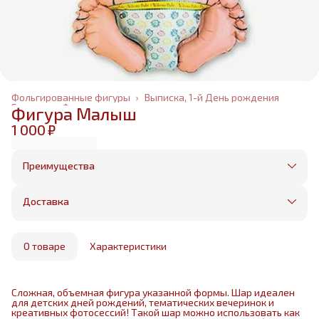
Фольгированные фигуры
›
Выписка, 1-й День рождения
Главная
›
Фольгированные шары
›
Фигура Малыш
1 000 ₽
Преимущества
Оплата частями в Сплит
Без предоплаты, любые способы оплаты
Доставка
Бесплатная доставка в пределах КАД
Минимальный заказ всего 1500 рублей
Получим, надуем и привезем ваш заказ из
маркетплейса
О товаре
Характеристики
Сложная, объемная фигура указанной формы. Шар идеален
для детских дней рождений, тематических вечеринок и
креативных фотосессий! Такой шар можно использовать как