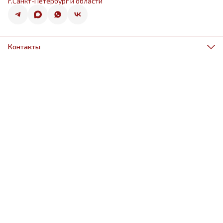
г.Санкт-Петербург и области
Контакты
Адрес
г.Санкт-Петербург, ул.Оптиков 50к1
Телефон
8 (967) 968-38-88
Режим работы
ежедневно 9.00-21.00
Эл. почта
schariki-ludiam@yandex.ru