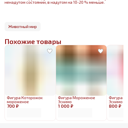
ненадутом состоянии, в надутом на 10-20 % меньше.
Животный мир
Похожие товары
Фигура Которожок
Фигура Мороженое
Фигура М
мороженое
Эскимо
Эскимо к
700 ₽
1 000 ₽
800 ₽