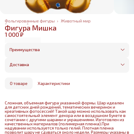
Фольгированные фигуры
›
Животный мир
Главная
›
Фольгированные шары
›
Фигура Мишка
1 000 ₽
Преимущества
Оплата частями в Сплит
Без предоплаты, любые способы оплаты
Доставка
Бесплатная доставка в пределах КАД
Минимальный заказ всего 1500 рублей
Получим, надуем и привезем ваш заказ из
маркетплейса
О товаре
Характеристики
Сложная, объемная фигура указанной формы. Шар идеален
для детских дней рождений, тематических вечеринок и
креативных фотосессий! Такой шар можно использовать как
самостоятельный элемент декора или в воздушном букете в
сочетании с другими шарами и украшениями. Изготовлен из
качественных материалов (полимерная пленка).При
надувании используется только гелий. Плотная пленка
позволит шару не сдуваться около недели. Размеры указаны в