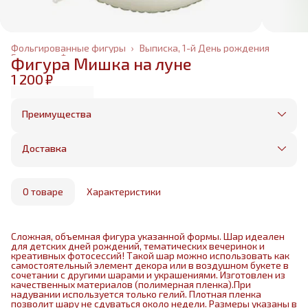
Фольгированные фигуры
›
Выписка, 1-й День рождения
Главная
›
Фольгированные шары
›
Фигура Мишка на луне
1 200 ₽
Преимущества
Оплата частями в Сплит
Без предоплаты, любые способы оплаты
Доставка
Бесплатная доставка в пределах КАД
Минимальный заказ всего 1500 рублей
Получим, надуем и привезем ваш заказ из
маркетплейса
О товаре
Характеристики
Сложная, объемная фигура указанной формы. Шар идеален
для детских дней рождений, тематических вечеринок и
креативных фотосессий! Такой шар можно использовать как
самостоятельный элемент декора или в воздушном букете в
сочетании с другими шарами и украшениями. Изготовлен из
качественных материалов (полимерная пленка).При
надувании используется только гелий. Плотная пленка
позволит шару не сдуваться около недели. Размеры указаны в