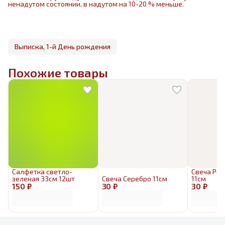
ненадутом состоянии, в надутом на 10-20 % меньше.
Выписка, 1-й День рождения
Похожие товары
Салфетка светло-
Свеча Роз
зеленая 33см 12шт
Свеча Серебро 11см
11см
150 ₽
30 ₽
30 ₽