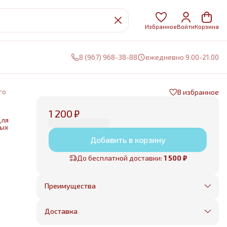
Избранное
Войти
Корзина
8 (967) 968-38-88
ежедневно 9.00-21.00
го
В избранное
1 200 ₽
для
ных
Добавить в корзину
нии
До бесплатной доставки:
1 500 ₽
е
Преимущества
Оплата частями в Сплит
Без предоплаты, любые способы оплаты
Доставка
Бесплатная доставка в пределах КАД
Минимальный заказ всего 1500 рублей