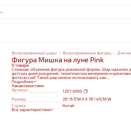
и
Фольгированные шары
›
Фольгированные фигуры
›
Для не
Главная
›
Фигура Мишка на луне Pink
О товаре
Сложная, объемная фигура указанной формы. Шар идеален 
детских дней рождений, тематических вечеринок и креатив
фотосессий! Такой шар можно использовать как
самостоятельный элемент декора или в воздушном букете в
Подробнее
сочетании с другими шарами и украшениями. Изготовлен из
Характеристики
качественных материалов (полимерная пленка).При надува
Артикул
1207-6000
используется только гелий. Плотная пленка позволит шару н
сдуваться около недели. Размеры указаны в ненадутом
Размер
26"/67СМ H X 18"/45СМ W
состоянии, в надутом на 10-20 % меньше.
Страна
Китай
Все характеристики