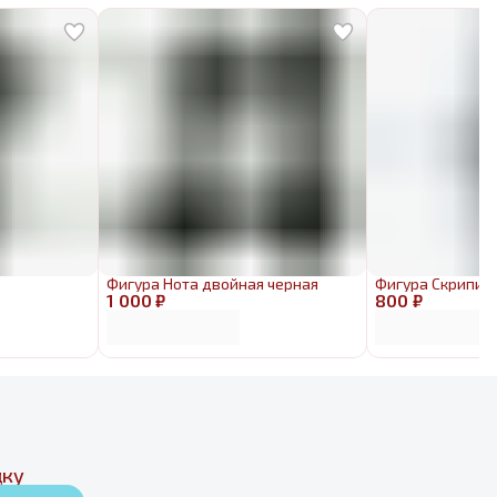
Фигура Нота двойная черная
Фигура Скрипич
1 000 ₽
800 ₽
дку