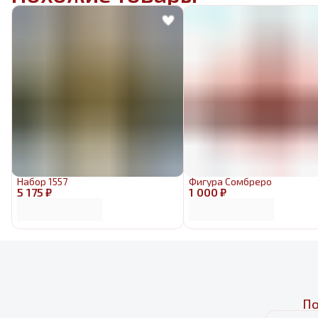
Набор 1557
Фигура Сомбреро
5 175 ₽
1 000 ₽
По