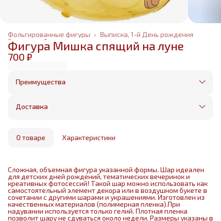
Фольгированные фигуры
›
Выписка, 1-й День рождения
Главная
›
Фольгированные шары
›
Фигура Мишка спящий на луне
700 ₽
Преимущества
Оплата частями в Сплит
Без предоплаты, любые способы оплаты
Доставка
Бесплатная доставка в пределах КАД
Минимальный заказ всего 1500 рублей
Получим, надуем и привезем ваш заказ из
маркетплейса
О товаре
Характеристики
Сложная, объемная фигура указанной формы. Шар идеален
для детских дней рождений, тематических вечеринок и
креативных фотосессий! Такой шар можно использовать как
самостоятельный элемент декора или в воздушном букете в
сочетании с другими шарами и украшениями. Изготовлен из
качественных материалов (полимерная пленка).При
надувании используется только гелий. Плотная пленка
позволит шару не сдуваться около недели. Размеры указаны в