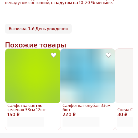
ненадутом состоянии, в надутом на 10-20 % меньше.
Выписка, 1-й День рождения
Похожие товары
Салфетка светло-
Салфетка голубая 33см
зеленая 33см 12шт
6шт
Свеча Сер
150 ₽
220 ₽
30 ₽