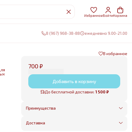
Избранное
Войти
Корзина
8 (967) 968-38-88
ежедневно 9.00-21.00
В избранное
700 ₽
для
ных
Добавить в корзину
нии
До бесплатной доставки:
1 500 ₽
е
Преимущества
Оплата частями в Сплит
Без предоплаты, любые способы оплаты
Доставка
Бесплатная доставка в пределах КАД
Минимальный заказ всего 1500 рублей