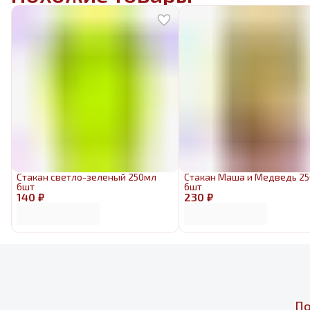
Стакан светло-зеленый 250мл
Стакан Маша и Медведь 2
6шт
6шт
140 ₽
230 ₽
По