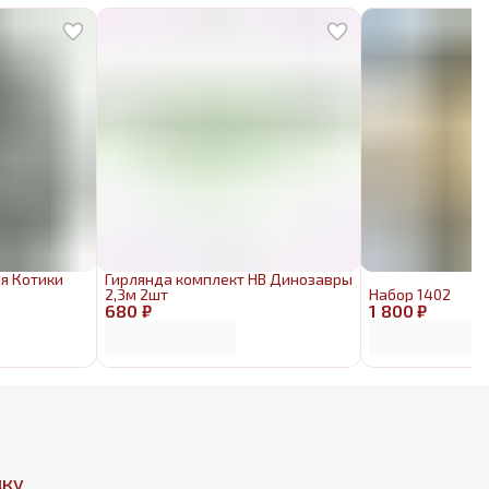
я Котики
Гирлянда комплект HB Динозавры
2,3м 2шт
Набор 1402
680 ₽
1 800 ₽
дку