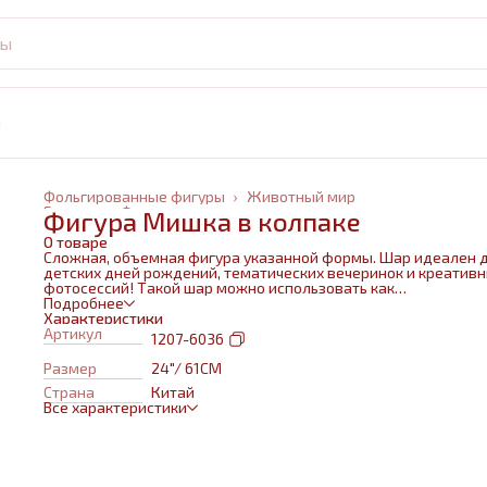
и
Фольгированные фигуры
›
Животный мир
Главная
›
Фольгированные шары
›
Фигура Мишка в колпаке
О товаре
Сложная, объемная фигура указанной формы. Шар идеален 
детских дней рождений, тематических вечеринок и креатив
фотосессий! Такой шар можно использовать как
самостоятельный элемент декора или в воздушном букете в
Подробнее
сочетании с другими шарами и украшениями. Изготовлен из
Характеристики
качественных материалов (полимерная пленка).При надува
Артикул
1207-6036
используется только гелий. Плотная пленка позволит шару н
сдуваться около недели. Размеры указаны в ненадутом
Размер
24"/ 61CM
состоянии, в надутом на 10-20 % меньше.
Страна
Китай
Все характеристики