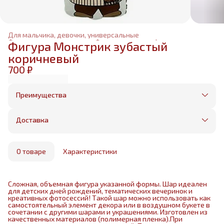
Для мальчика, девочки, универсальные
Фольгированные шары
›
Фольгированные фигуры
›
Фигура Монстрик зубастый
Главная
›
коричневый
700 ₽
Преимущества
Оплата частями в Сплит
Без предоплаты, любые способы оплаты
Доставка
Бесплатная доставка в пределах КАД
Минимальный заказ всего 1500 рублей
Получим, надуем и привезем ваш заказ из
маркетплейса
О товаре
Характеристики
Сложная, объемная фигура указанной формы. Шар идеален
для детских дней рождений, тематических вечеринок и
креативных фотосессий! Такой шар можно использовать как
самостоятельный элемент декора или в воздушном букете в
сочетании с другими шарами и украшениями. Изготовлен из
качественных материалов (полимерная пленка).При