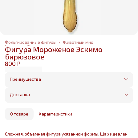
Фольгированные фигуры
›
Животный мир
Главная
›
Фольгированные шары
›
Фигура Мороженое Эскимо
бирюзовое
800 ₽
Преимущества
Оплата частями в Сплит
Без предоплаты, любые способы оплаты
Доставка
Бесплатная доставка в пределах КАД
Минимальный заказ всего 1500 рублей
Получим, надуем и привезем ваш заказ из
маркетплейса
О товаре
Характеристики
Сложная, объемная фигура указанной формы. Шар идеален