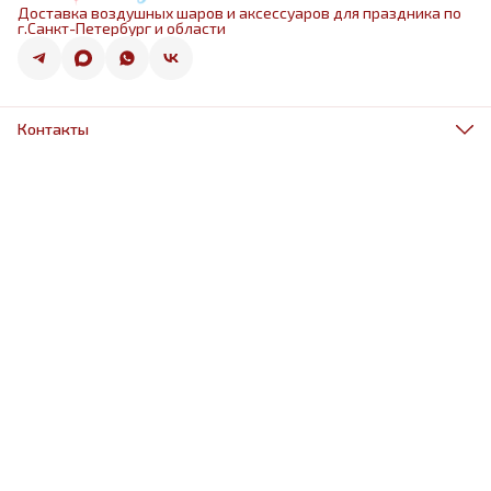
Доставка воздушных шаров и аксессуаров для праздника по
г.Санкт-Петербург и области
Контакты
Адрес
г.Санкт-Петербург, ул.Оптиков 50к1
Телефон
8 (967) 968-38-88
Режим работы
ежедневно 9.00-21.00
Эл. почта
schariki-ludiam@yandex.ru