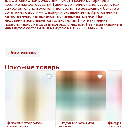
для детских дней рождений, тематических вечеринок и
креативных фотосессий! Такой шар можно использовать как
самостоятельный элемент декора или в воздушном букете в
сочетании с другими шарами и украшениями. Изготовлен из
качественных материалов (полимерная пленка).При
надувании используется только гелий. Плотная пленка
позволит шару не сдуваться около недели. Размеры указаны в
ненадутом состоянии, в надутом на 10-20 % меньше.
Животный мир
Похожие товары
Фигура Которожок
Фигура Мороженое
Фигура М
мороженое
Эскимо
Эскимо к