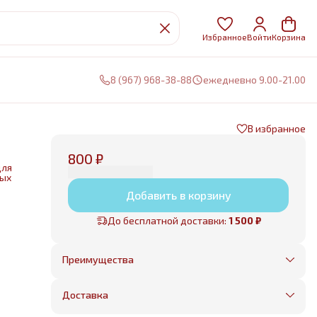
Избранное
Войти
Корзина
8 (967) 968-38-88
ежедневно 9.00-21.00
В избранное
ы
›
800 ₽
для
ных
Добавить в корзину
нии
До бесплатной доставки:
1 500 ₽
е
Преимущества
Оплата частями в Сплит
Без предоплаты, любые способы оплаты
Доставка
Бесплатная доставка в пределах КАД
Минимальный заказ всего 1500 рублей