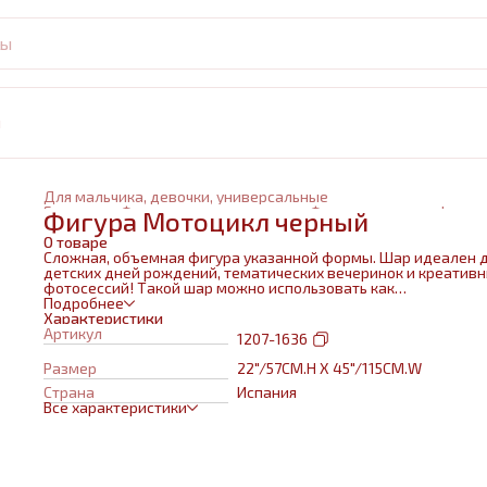
и
Для мальчика, девочки, универсальные
Главная
›
Фольгированные шары
›
Фольгированные фигур
Фигура Мотоцикл черный
О товаре
Сложная, объемная фигура указанной формы. Шар идеален 
детских дней рождений, тематических вечеринок и креатив
фотосессий! Такой шар можно использовать как
самостоятельный элемент декора или в воздушном букете в
Подробнее
сочетании с другими шарами и украшениями. Изготовлен из
Характеристики
качественных материалов (полимерная пленка).При надува
Артикул
1207-1636
используется только гелий. Плотная пленка позволит шару н
сдуваться около недели. Размеры указаны в ненадутом
Размер
22"/57CM.H X 45"/115CM.W
состоянии, в надутом на 10-20 % меньше.
Страна
Испания
Все характеристики