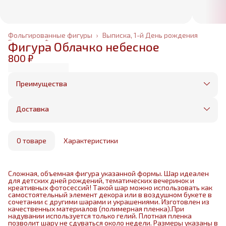
Фольгированные фигуры
›
Выписка, 1-й День рождения
Главная
›
Фольгированные шары
›
Фигура Облачко небесное
800 ₽
Преимущества
Оплата частями в Сплит
Без предоплаты, любые способы оплаты
Доставка
Бесплатная доставка в пределах КАД
Минимальный заказ всего 1500 рублей
Получим, надуем и привезем ваш заказ из
маркетплейса
О товаре
Характеристики
Сложная, объемная фигура указанной формы. Шар идеален
для детских дней рождений, тематических вечеринок и
креативных фотосессий! Такой шар можно использовать как
самостоятельный элемент декора или в воздушном букете в
сочетании с другими шарами и украшениями. Изготовлен из
качественных материалов (полимерная пленка).При
надувании используется только гелий. Плотная пленка
позволит шару не сдуваться около недели. Размеры указаны в